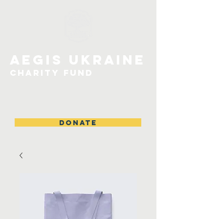
Aegis UKRAINE
CHarity Fund
DONATE