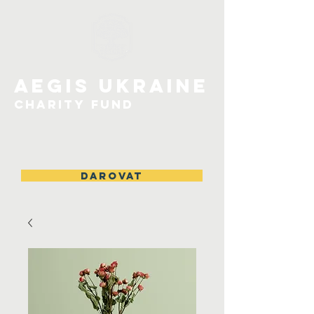
Aegis UKRAINE
CHarity Fund
Darovat